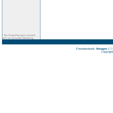
* Bei Empfehlungen handelt
sich um bezahlte Werbung.
Fotodatenbank:
4images
1.7
Copyright