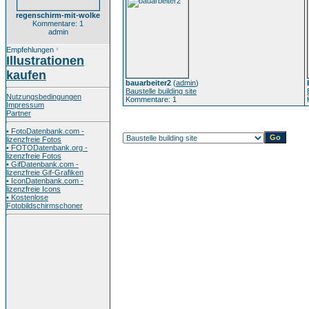
regenschirm-mit-wolke
Kommentare: 1
admin
Empfehlungen
*
Illustrationen
kaufen
bauarbeiter2
(
admin
)
Baustelle building site
Nutzungsbedingungen
Kommentare: 1
Impressum
Partner
• FotoDatenbank.com -
lizenzfreie Fotos
• FOTODatenbank.org -
lizenzfreie Fotos
• GifDatenbank.com -
lizenzfreie Gif-Grafiken
• IconDatenbank.com -
lizenzfreie Icons
• Kostenlose
Fotobildschirmschoner