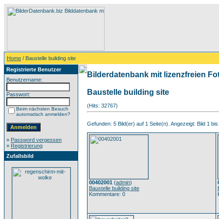
Home
/ Baustelle building site
Registrierte Benutzer
Bilderdatenbank mit lizenzfreien Fo
Benutzername:
Baustelle building site
Passwort:
(Hits: 32767)
Beim nächsten Besuch
automatisch anmelden?
Gefunden: 5 Bild(er) auf 1 Seite(n). Angezeigt: Bild 1 bis
»
Password vergessen
»
Registrierung
Zufallsbild
00402001
(
admin
)
Baustelle building site
Kommentare: 0