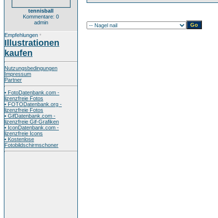
tennisball
Kommentare: 0
admin
Empfehlungen
*
Illustrationen
kaufen
Nutzungsbedingungen
Impressum
Partner
• FotoDatenbank.com -
lizenzfreie Fotos
• FOTODatenbank.org -
lizenzfreie Fotos
• GifDatenbank.com -
lizenzfreie Gif-Grafiken
• IconDatenbank.com -
lizenzfreie Icons
• Kostenlose
Fotobildschirmschoner