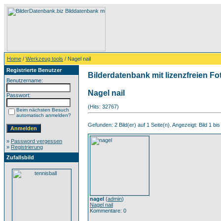
Home
/
Werkzeug tools
/ Nagel nail
Registrierte Benutzer
Bilderdatenbank mit lizenzfreien Fo
Benutzername:
Nagel nail
Passwort:
(Hits: 32767)
Beim nächsten Besuch
automatisch anmelden?
Gefunden: 2 Bild(er) auf 1 Seite(n). Angezeigt: Bild 1 bis
»
Password vergessen
»
Registrierung
Zufallsbild
nagel
(
admin
)
Nagel nail
Kommentare: 0