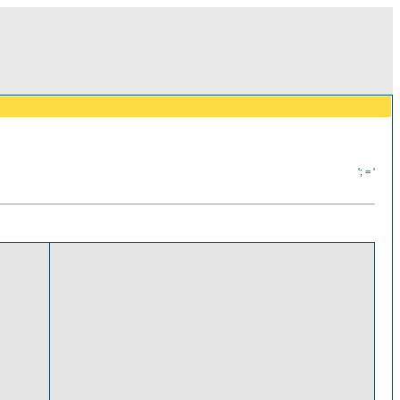
'; = '