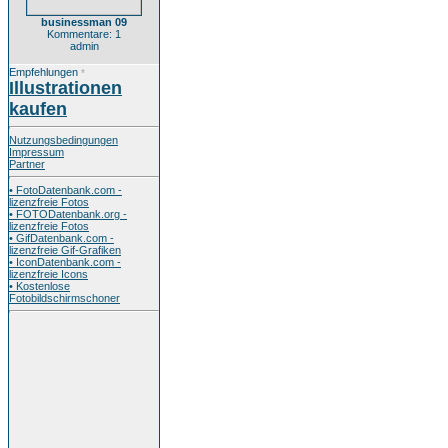
businessman 09
Kommentare: 1
admin
Empfehlungen
*
Illustrationen
kaufen
Nutzungsbedingungen
Impressum
Partner
• FotoDatenbank.com -
lizenzfreie Fotos
• FOTODatenbank.org -
lizenzfreie Fotos
• GifDatenbank.com -
lizenzfreie Gif-Grafiken
• IconDatenbank.com -
lizenzfreie Icons
• Kostenlose
Fotobildschirmschoner