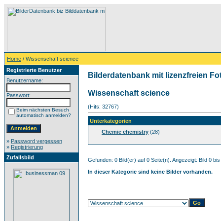
Home
/ Wissenschaft science
Registrierte Benutzer
Bilderdatenbank mit lizenzfreien Fo
Benutzername:
Wissenschaft science
Passwort:
(Hits: 32767)
Beim nächsten Besuch
automatisch anmelden?
Unterkategorien
Chemie chemistry
(28)
»
Password vergessen
»
Registrierung
Zufallsbild
Gefunden: 0 Bild(er) auf 0 Seite(n). Angezeigt: Bild 0 bis
In dieser Kategorie sind keine Bilder vorhanden.