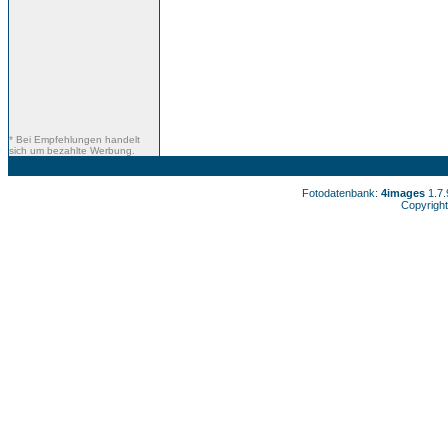
* Bei Empfehlungen handelt
sich um bezahlte Werbung.
Fotodatenbank:
4images
1.7
Copyright