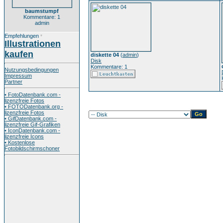
baumstumpf
Kommentare: 1
admin
Empfehlungen
*
Illustrationen
kaufen
diskette 04
(
admin
)
Disk
Kommentare: 1
Nutzungsbedingungen
Impressum
Partner
• FotoDatenbank.com -
lizenzfreie Fotos
• FOTODatenbank.org -
lizenzfreie Fotos
• GifDatenbank.com -
lizenzfreie Gif-Grafiken
• IconDatenbank.com -
lizenzfreie Icons
• Kostenlose
Fotobildschirmschoner