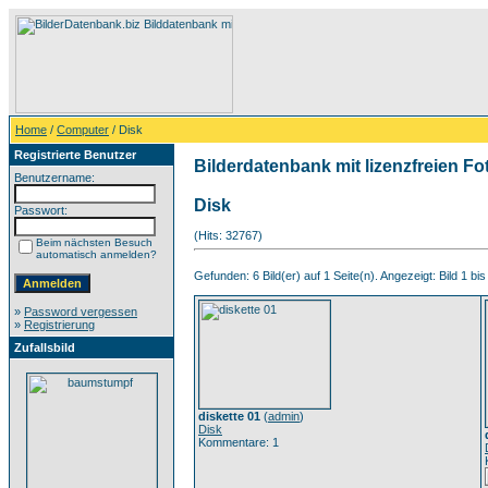
Home
/
Computer
/ Disk
Registrierte Benutzer
Bilderdatenbank mit lizenzfreien Fo
Benutzername:
Disk
Passwort:
(Hits: 32767)
Beim nächsten Besuch
automatisch anmelden?
Gefunden: 6 Bild(er) auf 1 Seite(n). Angezeigt: Bild 1 bis
»
Password vergessen
»
Registrierung
Zufallsbild
diskette 01
(
admin
)
Disk
Kommentare: 1