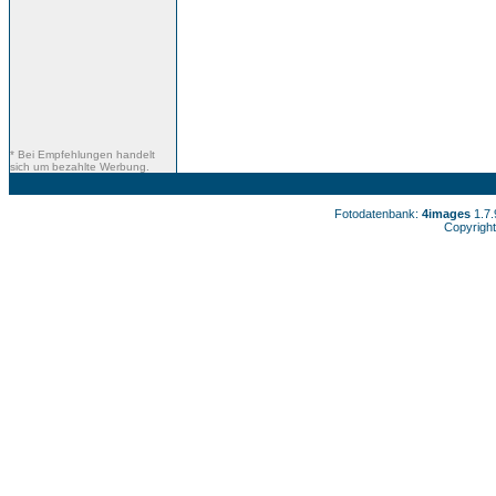
* Bei Empfehlungen handelt
sich um bezahlte Werbung.
Fotodatenbank:
4images
1.7
Copyright