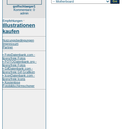
golfschlaeger1
Kommentare: 0
admin
Empfehlungen
*
Illustrationen
kaufen
Nutzungsbedingungen
Impressum
Partner
• FotoDatenbank.com -
lizenzfreie Fotos
• FOTODatenbank.org -
lizenzfreie Fotos
• GifDatenbank.com -
lizenzfreie Gif-Grafiken
• IconDatenbank.com -
lizenzfreie Icons
• Kostenlose
Fotobildschirmschoner