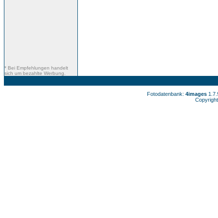
* Bei Empfehlungen handelt
sich um bezahlte Werbung.
Fotodatenbank:
4images
1.7
Copyright