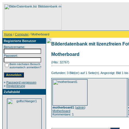
Home
/
Computer
/ Motherboard
Registrierte Benutzer
Bilderdatenbank mit lizenzfreien Fo
Benutzername:
Motherboard
Passwort:
(Hits: 32767)
Beim nächsten Besuch
automatisch anmelden?
Gefunden: 3 Bild(er) auf 1 Seite(n). Angezeigt: Bild 1 bis
»
Password vergessen
»
Registrierung
Zufallsbild
motherboard1
(
admin
)
Motherboard
Kommentare: 1