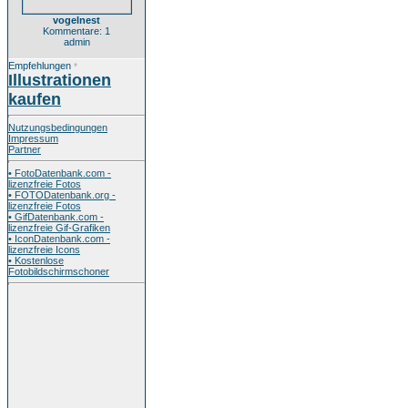
vogelnest
Kommentare: 1
admin
Empfehlungen
*
Illustrationen
kaufen
Nutzungsbedingungen
Impressum
Partner
• FotoDatenbank.com -
lizenzfreie Fotos
• FOTODatenbank.org -
lizenzfreie Fotos
• GifDatenbank.com -
lizenzfreie Gif-Grafiken
• IconDatenbank.com -
lizenzfreie Icons
• Kostenlose
Fotobildschirmschoner