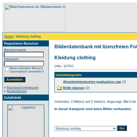
Home
/ Kleidung clothing
Registrierte Benutzer
Bilderdatenbank mit lizenzfreien Fo
Benutzername:
Kleidung clothing
Passwort:
(Hits: 32767)
Beim nächsten Besuch
automatisch anmelden?
Unterkategorien
Absolventenmuetze graduation-cap
(2)
»
Password vergessen
Brille glasses
(2)
»
Registrierung
Zufallsbild
Gefunden: 0 Bild(er) auf 0 Seite(n). Angezeigt: Bild 0 bis
In dieser Kategorie sind keine Bilder vorhanden.