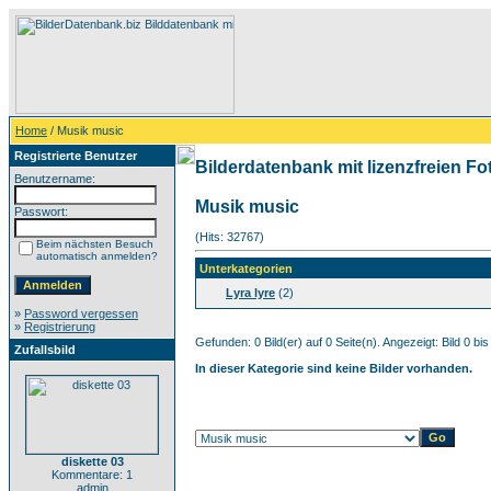
Home
/ Musik music
Registrierte Benutzer
Bilderdatenbank mit lizenzfreien Fo
Benutzername:
Musik music
Passwort:
(Hits: 32767)
Beim nächsten Besuch
automatisch anmelden?
Unterkategorien
Lyra lyre
(2)
»
Password vergessen
»
Registrierung
Gefunden: 0 Bild(er) auf 0 Seite(n). Angezeigt: Bild 0 bis
Zufallsbild
In dieser Kategorie sind keine Bilder vorhanden.
diskette 03
Kommentare: 1
admin