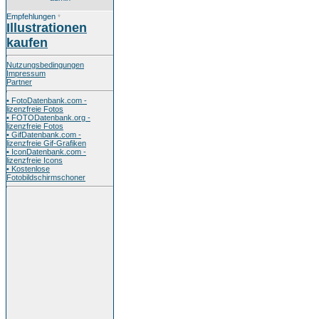
Empfehlungen
*
Illustrationen
kaufen
Nutzungsbedingungen
Impressum
Partner
• FotoDatenbank.com -
lizenzfreie Fotos
• FOTODatenbank.org -
lizenzfreie Fotos
• GifDatenbank.com -
lizenzfreie Gif-Grafiken
• IconDatenbank.com -
lizenzfreie Icons
• Kostenlose
Fotobildschirmschoner