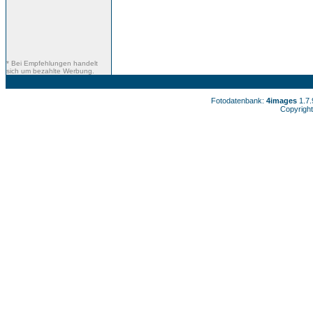
* Bei Empfehlungen handelt
sich um bezahlte Werbung.
Fotodatenbank:
4images
1.7
Copyright