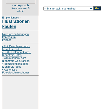
med op-tisch
Kommentare: 0
admin
Empfehlungen
*
Illustrationen
kaufen
Nutzungsbedingungen
Impressum
Partner
• FotoDatenbank.com -
lizenzfreie Fotos
• FOTODatenbank.org -
lizenzfreie Fotos
• GifDatenbank.com -
lizenzfreie Gif-Grafiken
• IconDatenbank.com -
lizenzfreie Icons
• Kostenlose
Fotobildschirmschoner