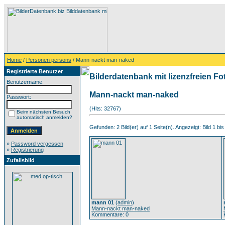
Home
/
Personen persons
/ Mann-nackt man-naked
Registrierte Benutzer
Bilderdatenbank mit lizenzfreien Fo
Benutzername:
Mann-nackt man-naked
Passwort:
(Hits: 32767)
Beim nächsten Besuch
automatisch anmelden?
Gefunden: 2 Bild(er) auf 1 Seite(n). Angezeigt: Bild 1 bis
»
Password vergessen
»
Registrierung
Zufallsbild
mann 01
(
admin
)
Mann-nackt man-naked
Kommentare: 0