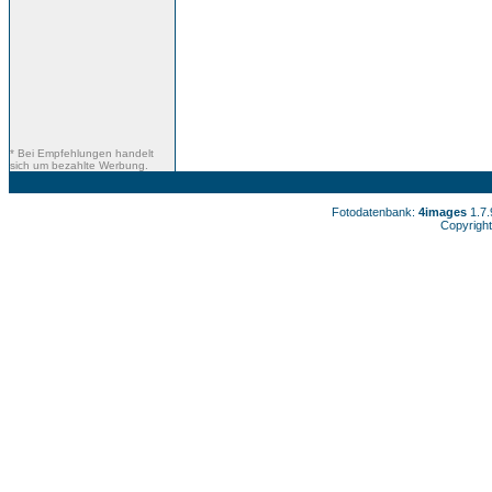
* Bei Empfehlungen handelt
sich um bezahlte Werbung.
Fotodatenbank:
4images
1.7
Copyright