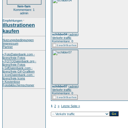
fern-farn
Kommentare: 1
admin
Empfehlungen
*
Illustrationen
kaufen
schilder04
(
admin
)
Verkehr traffic
Nutzungsbedingungen
Kommentare: 0
Impressum
Partner
• FotoDatenbank.com -
lizenzfreie Fotos
• FOTODatenbank.org -
lizenzfreie Fotos
• GifDatenbank.com -
lizenzfreie Gif-Grafiken
• IconDatenbank.com -
lizenzfreie Icons
• Kostenlose
Fotobildschirmschoner
schilder07
(
admin
)
Verkehr traffic
Kommentare: 0
1
2
»
Letzte Seite »