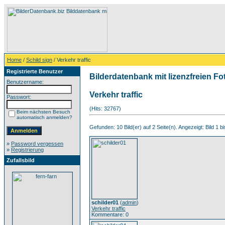
Home
/
Schild sign
/ Verkehr traffic
Registrierte Benutzer
Bilderdatenbank mit lizenzfreien Fo
Benutzername:
Verkehr traffic
Passwort:
(Hits: 32767)
Beim nächsten Besuch
automatisch anmelden?
Gefunden: 10 Bild(er) auf 2 Seite(n). Angezeigt: Bild 1 bi
»
Password vergessen
»
Registrierung
Zufallsbild
schilder01
(
admin
)
Verkehr traffic
Kommentare: 0