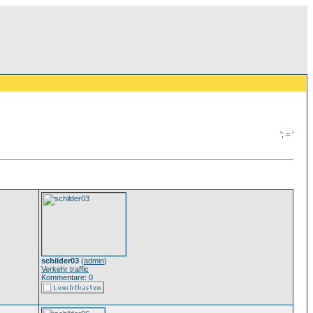
'; = '
schilder03
(
admin
)
Verkehr traffic
Kommentare: 0