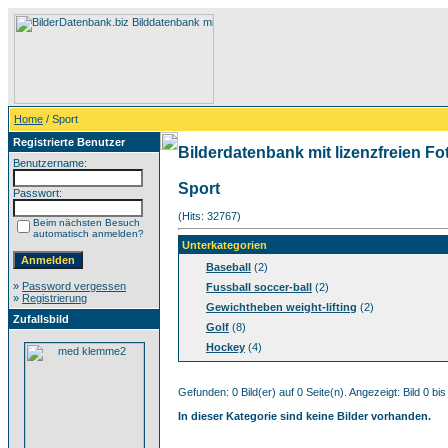
Home
/ Sport
Registrierte Benutzer
Bilderdatenbank mit lizenzfreien Fo
Benutzername:
Sport
Passwort:
(Hits: 32767)
Beim nächsten Besuch
automatisch anmelden?
Unterkategorien
Baseball
(2)
»
Password vergessen
Fussball soccer-ball
(2)
»
Registrierung
Gewichtheben weight-lifting
(2)
Zufallsbild
Golf
(8)
Hockey
(4)
Gefunden: 0 Bild(er) auf 0 Seite(n). Angezeigt: Bild 0 bis
In dieser Kategorie sind keine Bilder vorhanden.