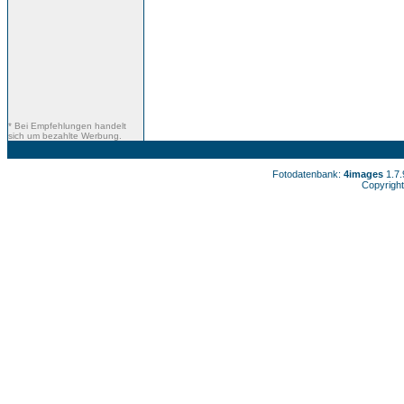
* Bei Empfehlungen handelt
sich um bezahlte Werbung.
Fotodatenbank:
4images
1.7
Copyright