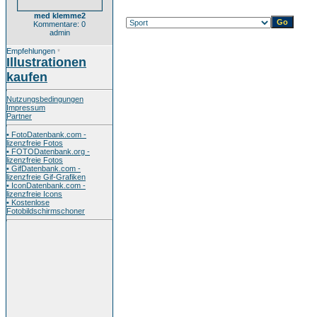
med klemme2
Kommentare: 0
admin
Empfehlungen
*
Illustrationen
kaufen
Nutzungsbedingungen
Impressum
Partner
• FotoDatenbank.com -
lizenzfreie Fotos
• FOTODatenbank.org -
lizenzfreie Fotos
• GifDatenbank.com -
lizenzfreie Gif-Grafiken
• IconDatenbank.com -
lizenzfreie Icons
• Kostenlose
Fotobildschirmschoner