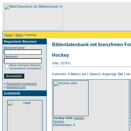
Home
/
Sport
/ Hockey
Registrierte Benutzer
Bilderdatenbank mit lizenzfreien Fo
Benutzername:
Hockey
Passwort:
(Hits: 32767)
Beim nächsten Besuch
automatisch anmelden?
Gefunden: 4 Bild(er) auf 1 Seite(n). Angezeigt: Bild 1 bis
»
Password vergessen
»
Registrierung
Zufallsbild
hockey-stick
(
admin
)
Hockey
Kommentare: 0