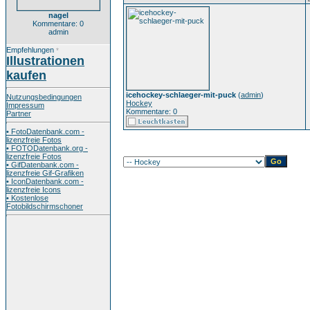
nagel
Kommentare: 0
admin
Empfehlungen
*
Illustrationen
kaufen
icehockey-schlaeger-mit-puck
(
admin
)
Nutzungsbedingungen
Hockey
Impressum
Kommentare: 0
Partner
• FotoDatenbank.com -
lizenzfreie Fotos
• FOTODatenbank.org -
lizenzfreie Fotos
• GifDatenbank.com -
lizenzfreie Gif-Grafiken
• IconDatenbank.com -
lizenzfreie Icons
• Kostenlose
Fotobildschirmschoner