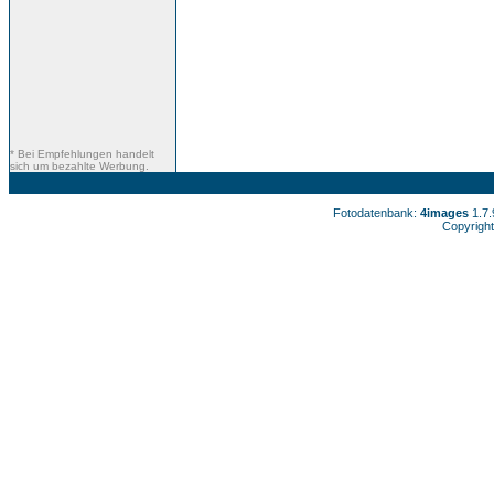
* Bei Empfehlungen handelt
sich um bezahlte Werbung.
Fotodatenbank:
4images
1.7
Copyright