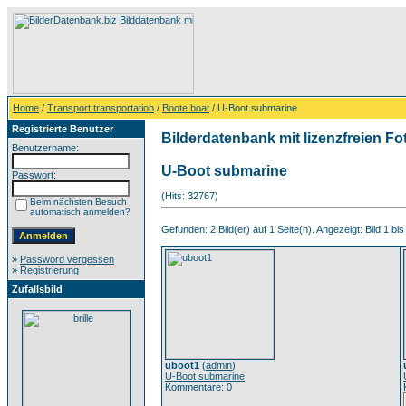
Home
/
Transport transportation
/
Boote boat
/ U-Boot submarine
Registrierte Benutzer
Bilderdatenbank mit lizenzfreien Fo
Benutzername:
U-Boot submarine
Passwort:
(Hits: 32767)
Beim nächsten Besuch
automatisch anmelden?
Gefunden: 2 Bild(er) auf 1 Seite(n). Angezeigt: Bild 1 bis
»
Password vergessen
»
Registrierung
Zufallsbild
uboot1
(
admin
)
U-Boot submarine
Kommentare: 0