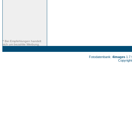
* Bei Empfehlungen handelt
sich um bezahlte Werbung.
Fotodatenbank:
4images
1.7
Copyright