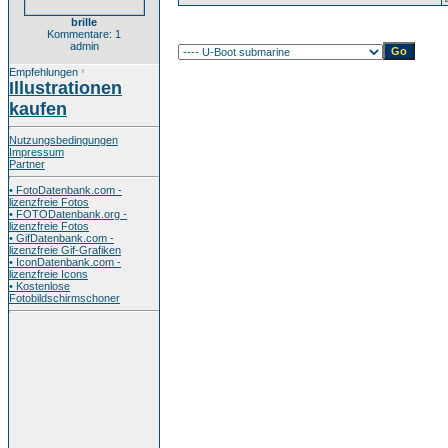
brille
Kommentare: 1
admin
Empfehlungen
*
Illustrationen
kaufen
Nutzungsbedingungen
Impressum
Partner
• FotoDatenbank.com -
lizenzfreie Fotos
• FOTODatenbank.org -
lizenzfreie Fotos
• GifDatenbank.com -
lizenzfreie Gif-Grafiken
• IconDatenbank.com -
lizenzfreie Icons
• Kostenlose
Fotobildschirmschoner