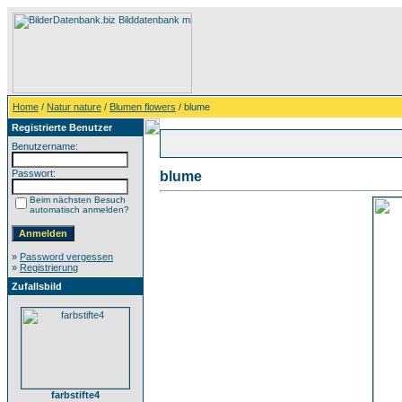
Home
/
Natur nature
/
Blumen flowers
/ blume
Registrierte Benutzer
Benutzername:
Passwort:
blume
Beim nächsten Besuch
automatisch anmelden?
»
Password vergessen
»
Registrierung
Zufallsbild
farbstifte4