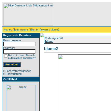
Home
/
Natur nature
/
Blumen flowers
/ blume2
Registrierte Benutzer
Vorheriges Bild:
Benutzername:
blume
Passwort:
blume2
Beim nächsten Besuch
automatisch anmelden?
»
Password vergessen
»
Registrierung
Zufallsbild