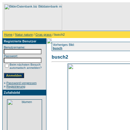
Home
/
Natur nature
/
Gras grass
/ busch2
Registrierte Benutzer
Vorheriges Bild:
Benutzername:
busch
Passwort:
busch2
Beim nächsten Besuch
automatisch anmelden?
»
Password vergessen
»
Registrierung
Zufallsbild