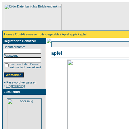
Home
/
Obst-Gemuese fruits-vegetable
/
Apfel apple
/ apfel
Registrierte Benutzer
Benutzername:
apfel
Passwort:
Beim nächsten Besuch
automatisch anmelden?
»
Password vergessen
»
Registrierung
Zufallsbild