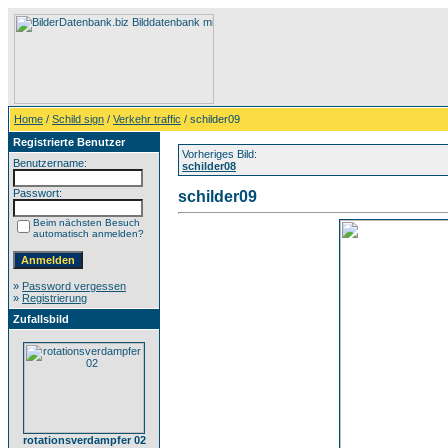
Home
/
Schild sign
/
Verkehr traffic
/ schilder09
Registrierte Benutzer
Vorheriges Bild:
Benutzername:
schilder08
Passwort:
schilder09
Beim nächsten Besuch
automatisch anmelden?
»
Password vergessen
»
Registrierung
Zufallsbild
rotationsverdampfer 02