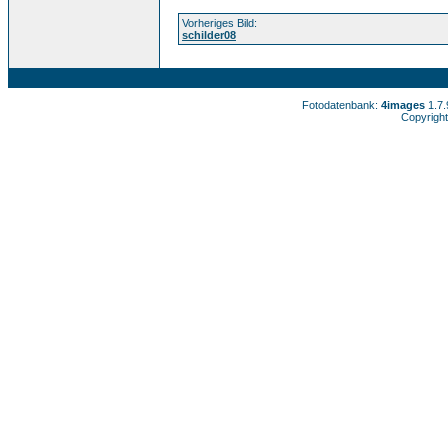
Vorheriges Bild:
schilder08
Fotodatenbank:
4images
1.7
Copyright