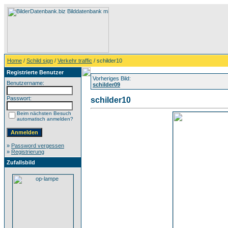
Home
/
Schild sign
/
Verkehr traffic
/ schilder10
Registrierte Benutzer
Vorheriges Bild:
Benutzername:
schilder09
Passwort:
schilder10
Beim nächsten Besuch
automatisch anmelden?
»
Password vergessen
»
Registrierung
Zufallsbild