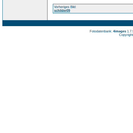
Vorheriges Bild:
schilder09
Fotodatenbank:
4images
1.7
Copyright