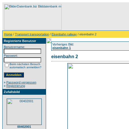
Home
/
Transport transportation
/
Eisenbahn railway
/ eisenbahn 2
Registrierte Benutzer
Vorheriges Bild:
Benutzername:
eisenbahn 1
Passwort:
eisenbahn 2
Beim nächsten Besuch
automatisch anmelden?
»
Password vergessen
»
Registrierung
Zufallsbild
00402001