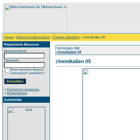
Home
/
Wissenschaft science
/
Chemie chemistry
/ chemikalien 05
Registrierte Benutzer
Vorheriges Bild:
Benutzername:
chemikalien 04
Passwort:
chemikalien 05
Beim nächsten Besuch
automatisch anmelden?
»
Password vergessen
»
Registrierung
Zufallsbild