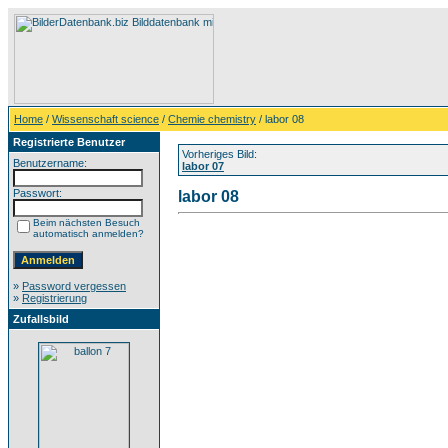
Home
/
Wissenschaft science
/
Chemie chemistry
/ labor 08
Registrierte Benutzer
Vorheriges Bild:
Benutzername:
labor 07
Passwort:
labor 08
Beim nächsten Besuch
automatisch anmelden?
»
Password vergessen
»
Registrierung
Zufallsbild