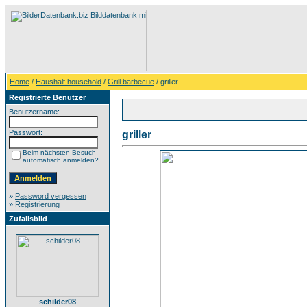
Home
/
Haushalt household
/
Grill barbecue
/ griller
Registrierte Benutzer
Benutzername:
Passwort:
griller
Beim nächsten Besuch
automatisch anmelden?
»
Password vergessen
»
Registrierung
Zufallsbild
schilder08