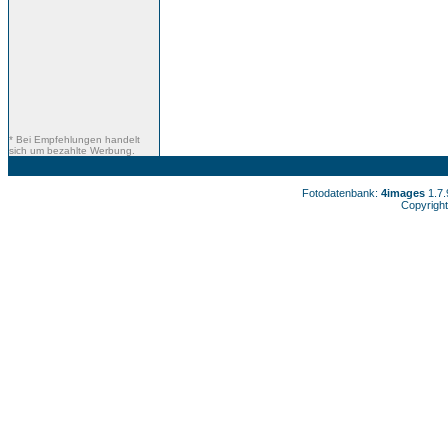
* Bei Empfehlungen handelt
sich um bezahlte Werbung.
Fotodatenbank:
4images
1.7
Copyright