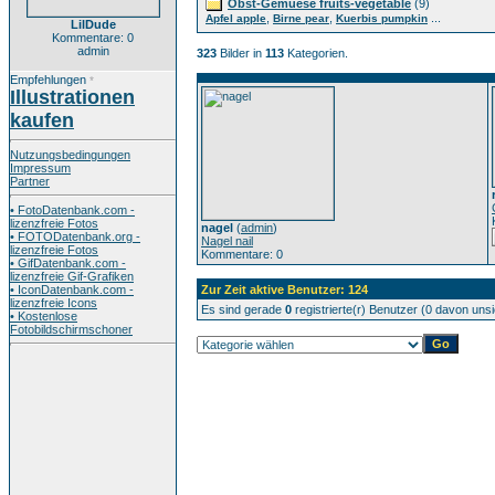
Obst-Gemuese fruits-vegetable
(9)
,
,
...
Apfel apple
Birne pear
Kuerbis pumpkin
LilDude
Kommentare: 0
admin
323
Bilder in
113
Kategorien.
Empfehlungen
*
Illustrationen
kaufen
Nutzungsbedingungen
Impressum
Partner
• FotoDatenbank.com -
lizenzfreie Fotos
nagel
(
admin
)
• FOTODatenbank.org -
Nagel nail
lizenzfreie Fotos
Kommentare: 0
• GifDatenbank.com -
lizenzfreie Gif-Grafiken
• IconDatenbank.com -
Zur Zeit aktive Benutzer: 124
lizenzfreie Icons
Es sind gerade
0
registrierte(r) Benutzer (0 davon uns
• Kostenlose
Fotobildschirmschoner