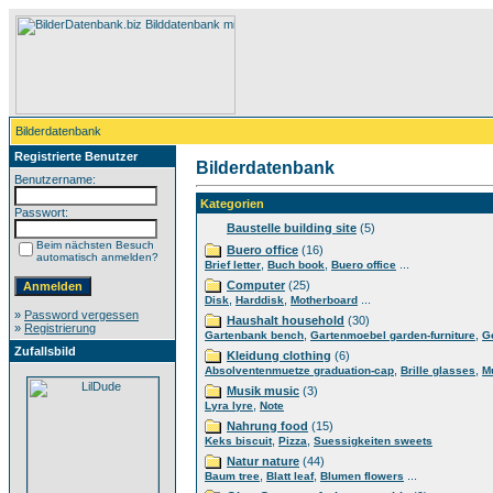
Bilderdatenbank
Registrierte Benutzer
Bilderdatenbank
Benutzername:
Kategorien
Passwort:
Baustelle building site
(5)
Beim nächsten Besuch
Buero office
(16)
automatisch anmelden?
,
,
...
Brief letter
Buch book
Buero office
Computer
(25)
,
,
...
Disk
Harddisk
Motherboard
»
Password vergessen
Haushalt household
(30)
»
Registrierung
,
,
Gartenbank bench
Gartenmoebel garden-furniture
G
Zufallsbild
Kleidung clothing
(6)
,
,
Absolventenmuetze graduation-cap
Brille glasses
M
Musik music
(3)
,
Lyra lyre
Note
Nahrung food
(15)
,
,
Keks biscuit
Pizza
Suessigkeiten sweets
Natur nature
(44)
,
,
...
Baum tree
Blatt leaf
Blumen flowers