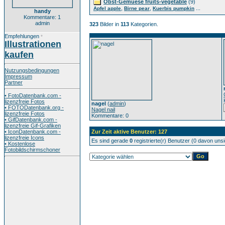
Obst-Gemuese fruits-vegetable
(9)
,
,
...
Apfel apple
Birne pear
Kuerbis pumpkin
handy
Kommentare: 1
admin
323
Bilder in
113
Kategorien.
Empfehlungen
*
Illustrationen
kaufen
Nutzungsbedingungen
Impressum
Partner
• FotoDatenbank.com -
lizenzfreie Fotos
nagel
(
admin
)
• FOTODatenbank.org -
Nagel nail
lizenzfreie Fotos
Kommentare: 0
• GifDatenbank.com -
lizenzfreie Gif-Grafiken
• IconDatenbank.com -
Zur Zeit aktive Benutzer: 127
lizenzfreie Icons
Es sind gerade
0
registrierte(r) Benutzer (0 davon uns
• Kostenlose
Fotobildschirmschoner