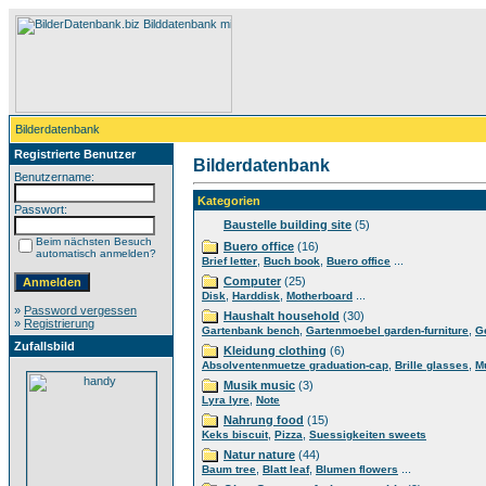
Bilderdatenbank
Registrierte Benutzer
Bilderdatenbank
Benutzername:
Kategorien
Passwort:
Baustelle building site
(5)
Beim nächsten Besuch
Buero office
(16)
automatisch anmelden?
,
,
...
Brief letter
Buch book
Buero office
Computer
(25)
,
,
...
Disk
Harddisk
Motherboard
»
Password vergessen
Haushalt household
(30)
»
Registrierung
,
,
Gartenbank bench
Gartenmoebel garden-furniture
G
Zufallsbild
Kleidung clothing
(6)
,
,
Absolventenmuetze graduation-cap
Brille glasses
M
Musik music
(3)
,
Lyra lyre
Note
Nahrung food
(15)
,
,
Keks biscuit
Pizza
Suessigkeiten sweets
Natur nature
(44)
,
,
...
Baum tree
Blatt leaf
Blumen flowers