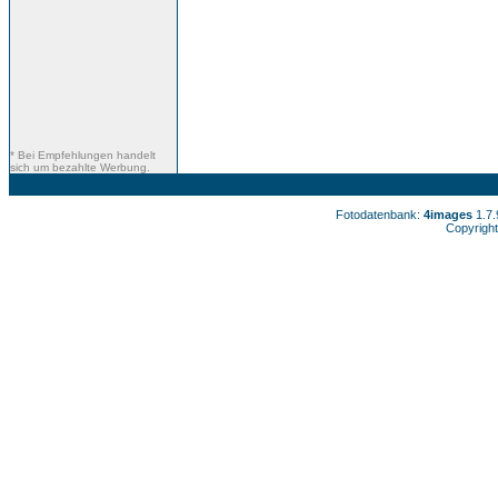
* Bei Empfehlungen handelt
sich um bezahlte Werbung.
Fotodatenbank:
4images
1.7
Copyright