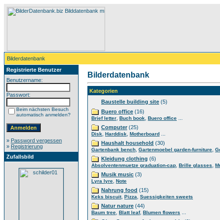
Bilderdatenbank
Registrierte Benutzer
Bilderdatenbank
Benutzername:
Kategorien
Passwort:
Baustelle building site
(5)
Beim nächsten Besuch
Buero office
(16)
automatisch anmelden?
,
,
...
Brief letter
Buch book
Buero office
Computer
(25)
,
,
...
Disk
Harddisk
Motherboard
»
Password vergessen
Haushalt household
(30)
»
Registrierung
,
,
Gartenbank bench
Gartenmoebel garden-furniture
G
Zufallsbild
Kleidung clothing
(6)
,
,
Absolventenmuetze graduation-cap
Brille glasses
M
Musik music
(3)
,
Lyra lyre
Note
Nahrung food
(15)
,
,
Keks biscuit
Pizza
Suessigkeiten sweets
Natur nature
(44)
,
,
...
Baum tree
Blatt leaf
Blumen flowers