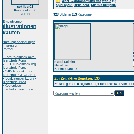
Obst-Gemuese fruits-vegetable
(9)
,
,
...
Apfel apple
Birne pear
Kuerbis pumpkin
schilder01
Kommentare: 0
admin
323
Bilder in
113
Kategorien.
Empfehlungen
*
Illustrationen
kaufen
Nutzungsbedingungen
Impressum
Partner
• FotoDatenbank.com -
lizenzfreie Fotos
nagel
(
admin
)
• FOTODatenbank.org -
Nagel nail
lizenzfreie Fotos
Kommentare: 0
• GifDatenbank.com -
lizenzfreie Gif-Grafiken
• IconDatenbank.com -
Zur Zeit aktive Benutzer: 130
lizenzfreie Icons
Es sind gerade
0
registrierte(r) Benutzer (0 davon uns
• Kostenlose
Fotobildschirmschoner