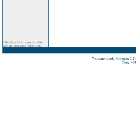
* Bei Empfehlungen handelt
sich um bezahlte Werbung.
Fotodatenbank:
4images
1.7
Copyright