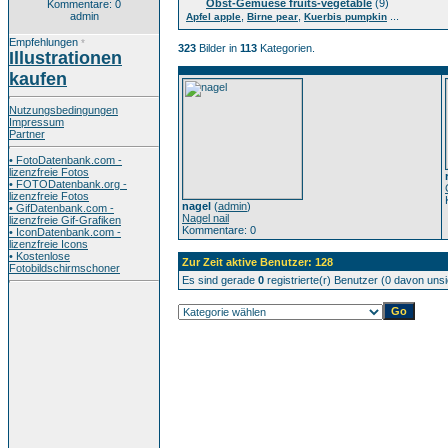
Obst-Gemuese fruits-vegetable
(9)
Kommentare: 0
admin
,
,
...
Apfel apple
Birne pear
Kuerbis pumpkin
Empfehlungen
*
323
Bilder in
113
Kategorien.
Illustrationen
kaufen
Nutzungsbedingungen
Impressum
Partner
• FotoDatenbank.com -
lizenzfreie Fotos
• FOTODatenbank.org -
lizenzfreie Fotos
nagel
(
admin
)
• GifDatenbank.com -
Nagel nail
lizenzfreie Gif-Grafiken
Kommentare: 0
• IconDatenbank.com -
lizenzfreie Icons
• Kostenlose
Zur Zeit aktive Benutzer: 128
Fotobildschirmschoner
Es sind gerade
0
registrierte(r) Benutzer (0 davon uns