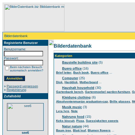
Bilderdatenbank
Registrierte Benutzer
Bilderdatenbank
Benutzername:
Kategorien
Passwort:
Baustelle building site
(5)
Beim nächsten Besuch
Buero office
(16)
automatisch anmelden?
,
,
...
Brief letter
Buch book
Buero office
Computer
(25)
,
,
...
Disk
Harddisk
Motherboard
»
Password vergessen
Haushalt household
(30)
»
Registrierung
,
,
Gartenbank bench
Gartenmoebel garden-furniture
G
Zufallsbild
Kleidung clothing
(6)
,
,
Absolventenmuetze graduation-cap
Brille glasses
M
Musik music
(3)
,
Lyra lyre
Note
Nahrung food
(15)
,
,
Keks biscuit
Pizza
Suessigkeiten sweets
Natur nature
(44)
,
,
...
Baum tree
Blatt leaf
Blumen flowers
see6