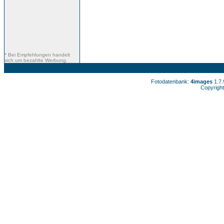
* Bei Empfehlungen handelt
sich um bezahlte Werbung.
Fotodatenbank:
4images
1.7
Copyright