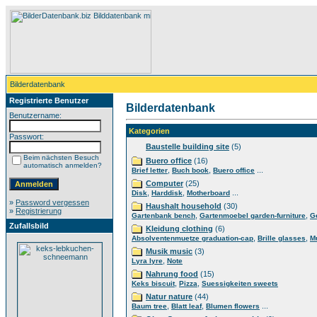
Bilderdatenbank
Registrierte Benutzer
Bilderdatenbank
Benutzername:
Kategorien
Passwort:
Baustelle building site
(5)
Beim nächsten Besuch
Buero office
(16)
automatisch anmelden?
,
,
...
Brief letter
Buch book
Buero office
Computer
(25)
,
,
...
Disk
Harddisk
Motherboard
»
Password vergessen
Haushalt household
(30)
»
Registrierung
,
,
Gartenbank bench
Gartenmoebel garden-furniture
G
Zufallsbild
Kleidung clothing
(6)
,
,
Absolventenmuetze graduation-cap
Brille glasses
M
Musik music
(3)
,
Lyra lyre
Note
Nahrung food
(15)
,
,
Keks biscuit
Pizza
Suessigkeiten sweets
Natur nature
(44)
,
,
...
Baum tree
Blatt leaf
Blumen flowers