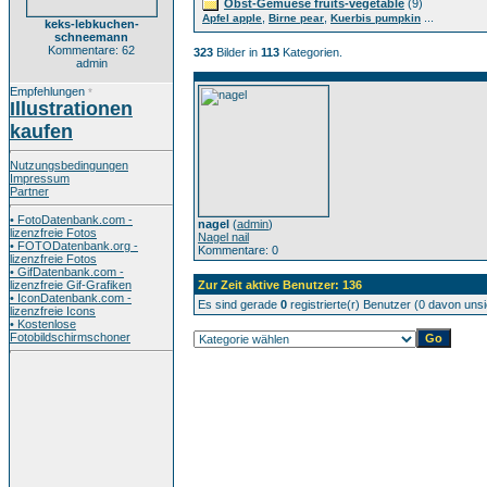
Obst-Gemuese fruits-vegetable
(9)
,
,
...
Apfel apple
Birne pear
Kuerbis pumpkin
keks-lebkuchen-
schneemann
Kommentare: 62
323
Bilder in
113
Kategorien.
admin
Empfehlungen
*
Illustrationen
kaufen
Nutzungsbedingungen
Impressum
Partner
• FotoDatenbank.com -
nagel
(
admin
)
lizenzfreie Fotos
Nagel nail
• FOTODatenbank.org -
Kommentare: 0
lizenzfreie Fotos
• GifDatenbank.com -
lizenzfreie Gif-Grafiken
Zur Zeit aktive Benutzer: 136
• IconDatenbank.com -
Es sind gerade
0
registrierte(r) Benutzer (0 davon uns
lizenzfreie Icons
• Kostenlose
Fotobildschirmschoner