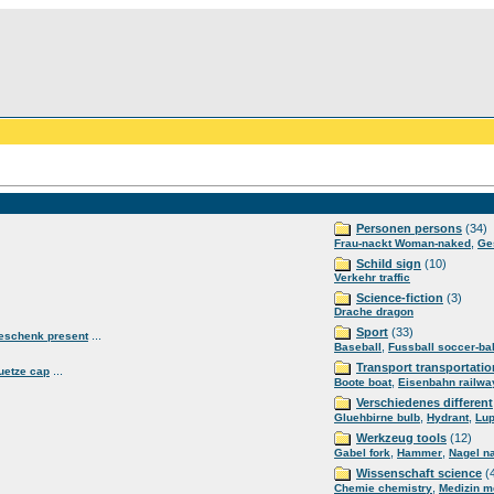
Personen persons
(34)
,
Frau-nackt Woman-naked
Ge
Schild sign
(10)
Verkehr traffic
Science-fiction
(3)
Drache dragon
Sport
(33)
...
eschenk present
,
Baseball
Fussball soccer-bal
Transport transportatio
...
uetze cap
,
Boote boat
Eisenbahn railwa
Verschiedenes different
,
,
Gluehbirne bulb
Hydrant
Lup
Werkzeug tools
(12)
,
,
Gabel fork
Hammer
Nagel na
Wissenschaft science
(
,
Chemie chemistry
Medizin m