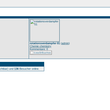
rotationsverdampfer 01
(
admin
)
Chemie chemistry
Kommentare: 0
ichtbar) und
136
Besucher online.