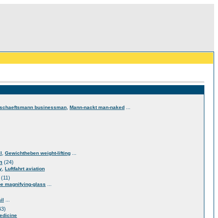
,
...
schaeftsmann businessman
Mann-nackt man-naked
,
...
l
Gewichtheben weight-lifting
n
(24)
,
y
Luftfahrt aviation
(11)
...
e magnifying-glass
...
il
43)
edicine