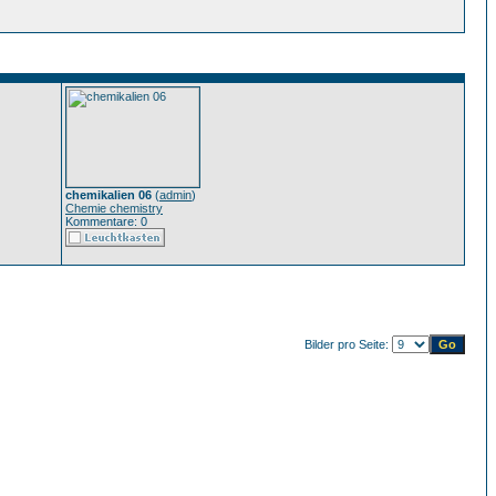
chemikalien 06
(
admin
)
Chemie chemistry
Kommentare: 0
Bilder pro Seite: