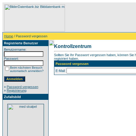
Home
/ Password vergessen
Registrierte Benutzer
Kontrollzentrum
Benutzername:
Sollten Sie Ihr Passwort vergessen haben, können Sie hi
Passwort:
registriert haben.
Password vergessen
Beim nächsten Besuch
E-Mail:
automatisch anmelden?
»
Password vergessen
»
Registrierung
Zufallsbild