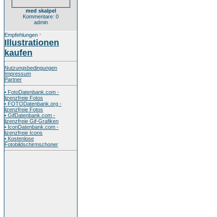
med skalpel
Kommentare: 0
admin
Empfehlungen
*
Illustrationen
kaufen
Nutzungsbedingungen
Impressum
Partner
• FotoDatenbank.com -
lizenzfreie Fotos
• FOTODatenbank.org -
lizenzfreie Fotos
• GifDatenbank.com -
lizenzfreie Gif-Grafiken
• IconDatenbank.com -
lizenzfreie Icons
• Kostenlose
Fotobildschirmschoner