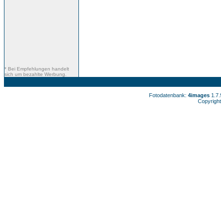
* Bei Empfehlungen handelt
sich um bezahlte Werbung.
Fotodatenbank:
4images
1.7
Copyright