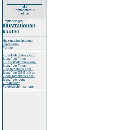
ski
Kommentare: 0
admin
Empfehlungen
*
Illustrationen
kaufen
Nutzungsbedingungen
Impressum
Partner
• FotoDatenbank.com -
lizenzfreie Fotos
• FOTODatenbank.org -
lizenzfreie Fotos
• GifDatenbank.com -
lizenzfreie Gif-Grafiken
• IconDatenbank.com -
lizenzfreie Icons
• Kostenlose
Fotobildschirmschoner