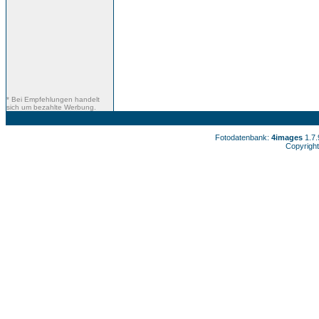
* Bei Empfehlungen handelt
sich um bezahlte Werbung.
Fotodatenbank:
4images
1.7
Copyright