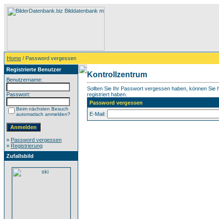
Home
/ Password vergessen
Registrierte Benutzer
Kontrollzentrum
Benutzername:
Sollten Sie Ihr Passwort vergessen haben, können Sie hi
Passwort:
registriert haben.
Password vergessen
Beim nächsten Besuch
E-Mail:
automatisch anmelden?
»
Password vergessen
»
Registrierung
Zufallsbild