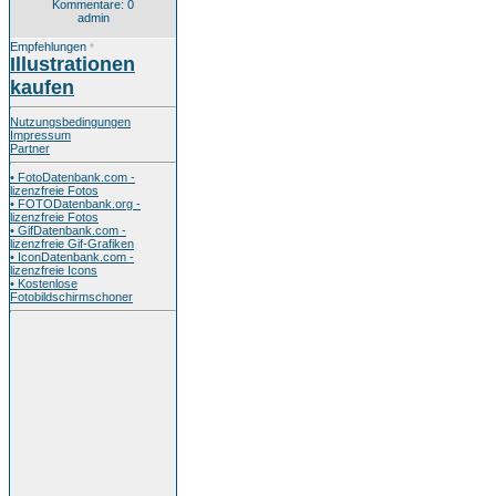
Kommentare: 0
admin
Empfehlungen
*
Illustrationen
kaufen
Nutzungsbedingungen
Impressum
Partner
• FotoDatenbank.com -
lizenzfreie Fotos
• FOTODatenbank.org -
lizenzfreie Fotos
• GifDatenbank.com -
lizenzfreie Gif-Grafiken
• IconDatenbank.com -
lizenzfreie Icons
• Kostenlose
Fotobildschirmschoner