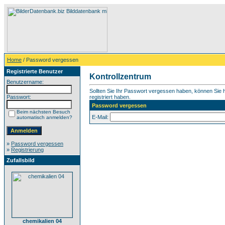
Home
/ Password vergessen
Registrierte Benutzer
Kontrollzentrum
Benutzername:
Sollten Sie Ihr Passwort vergessen haben, können Sie hi
Passwort:
registriert haben.
Password vergessen
Beim nächsten Besuch
E-Mail:
automatisch anmelden?
»
Password vergessen
»
Registrierung
Zufallsbild
chemikalien 04