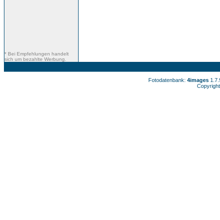
* Bei Empfehlungen handelt
sich um bezahlte Werbung.
Fotodatenbank:
4images
1.7
Copyright