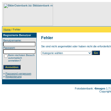
Home
/ Fehler
Registrierte Benutzer
Fehler
Benutzername:
Sie sind nicht angemeldet oder haben nicht die erforderlic
Passwort:
Beim nächsten Besuch
automatisch
anmelden?
»
Password vergessen
»
Registrierung
Fotodatenbank:
4images
1.7
Copyright