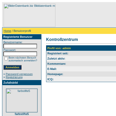
Home
/ Benutzerprofil
Registrierte Benutzer
Kontrollzentrum
Benutzername:
Profil von: admin
Passwort:
Registriert seit:
Beim nächsten Besuch
Zuletzt aktiv:
automatisch anmelden?
Kommentare:
E-Mail:
»
Password vergessen
Homepage:
»
Registrierung
ICQ:
Zufallsbild
farbstifte5