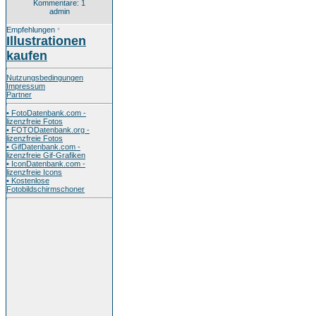
Kommentare: 1
admin
Empfehlungen
*
Illustrationen
kaufen
Nutzungsbedingungen
Impressum
Partner
• FotoDatenbank.com -
lizenzfreie Fotos
• FOTODatenbank.org -
lizenzfreie Fotos
• GifDatenbank.com -
lizenzfreie Gif-Grafiken
• IconDatenbank.com -
lizenzfreie Icons
• Kostenlose
Fotobildschirmschoner