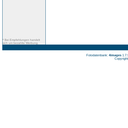
* Bei Empfehlungen handelt
sich um bezahlte Werbung.
Fotodatenbank:
4images
1.7
Copyright