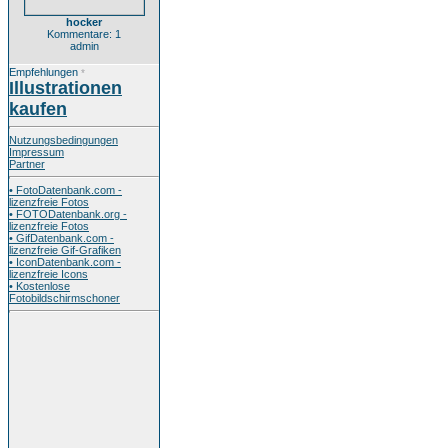
hocker
Kommentare: 1
admin
Empfehlungen
*
Illustrationen
kaufen
Nutzungsbedingungen
Impressum
Partner
• FotoDatenbank.com -
lizenzfreie Fotos
• FOTODatenbank.org -
lizenzfreie Fotos
• GifDatenbank.com -
lizenzfreie Gif-Grafiken
• IconDatenbank.com -
lizenzfreie Icons
• Kostenlose
Fotobildschirmschoner