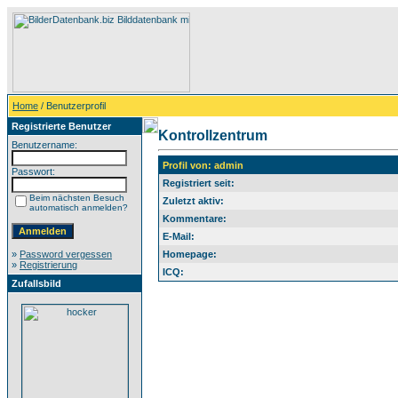
Home
/ Benutzerprofil
Registrierte Benutzer
Kontrollzentrum
Benutzername:
Profil von: admin
Passwort:
Registriert seit:
Beim nächsten Besuch
Zuletzt aktiv:
automatisch anmelden?
Kommentare:
E-Mail:
»
Password vergessen
Homepage:
»
Registrierung
ICQ:
Zufallsbild