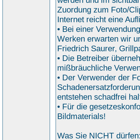
werden und im sichtbar
Zuordung zum Foto/Clip
Internet reicht eine Auf
• Bei einer Verwendun
Werken erwarten wir u
Friedrich Saurer, Grill
• Die Betreiber überne
mißbräuchliche Verwe
• Der Verwender der Fo
Schadenersatzforderun
entstehen schadfrei hal
• Für die gesetzeskonf
Bildmaterials!
Was Sie NICHT dürfen