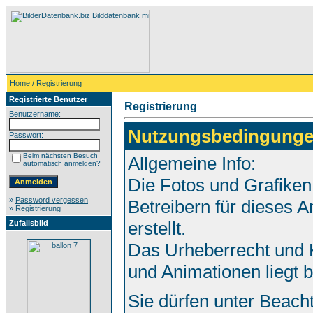
Home
/ Registrierung
Registrierte Benutzer
Registrierung
Benutzername:
Nutzungsbedingunge
Passwort:
Beim nächsten Besuch
Allgemeine Info:
automatisch anmelden?
Die Fotos und Grafiken
»
Password vergessen
Betreibern für dieses
»
Registrierung
erstellt.
Zufallsbild
Das Urheberrecht und K
und Animationen liegt 
Sie dürfen unter Beach