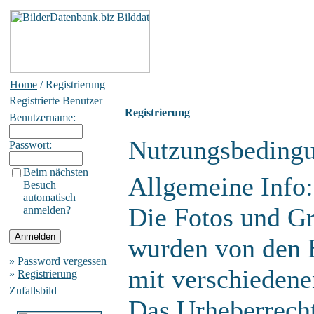
Home
/ Registrierung
Registrierte Benutzer
Registrierung
Benutzername:
Nutzungsbeding
Passwort:
Beim nächsten
Allgemeine Info:
Besuch
automatisch
Die Fotos und Gr
anmelden?
wurden von den B
»
Password vergessen
mit verschiedene
»
Registrierung
Zufallsbild
Das Urheberrecht