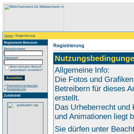
Home
/ Registrierung
Registrierte Benutzer
Registrierung
Benutzername:
Nutzungsbedingunge
Passwort:
Beim nächsten Besuch
Allgemeine Info:
automatisch anmelden?
Die Fotos und Grafiken
»
Password vergessen
Betreibern für dieses
»
Registrierung
erstellt.
Zufallsbild
Das Urheberrecht und K
und Animationen liegt 
Sie dürfen unter Beach