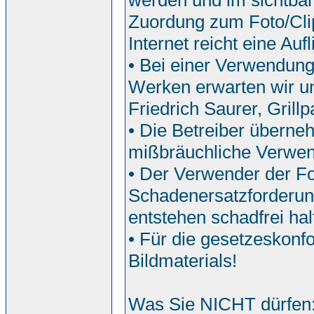
werden und im sichtbar
Zuordung zum Foto/Clip
Internet reicht eine Auf
• Bei einer Verwendun
Werken erwarten wir u
Friedrich Saurer, Grill
• Die Betreiber überne
mißbräuchliche Verwe
• Der Verwender der Fo
Schadenersatzforderun
entstehen schadfrei hal
• Für die gesetzeskonf
Bildmaterials!
Was Sie NICHT dürfen